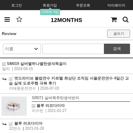
로그인
회원가입
주문조회
마이페이지
2,000원 적립
12MONTHS
Review
글쓰기
검색
SM019 실버별하나별탄생석목걸이
알리
| 2024-04-15
벗드라이브 불법연수 카르텔 최상단 조직임 서울운전연수 4일간 교
습 실제 도로주행 극복 후기
이태원운전연수
|
2026-07-03
SR071 실버묵주탄생석반지
블루 러프다이아
이수빈
| 2021-01-27
블루 러프다이아
12먼스
|
2021-01-28