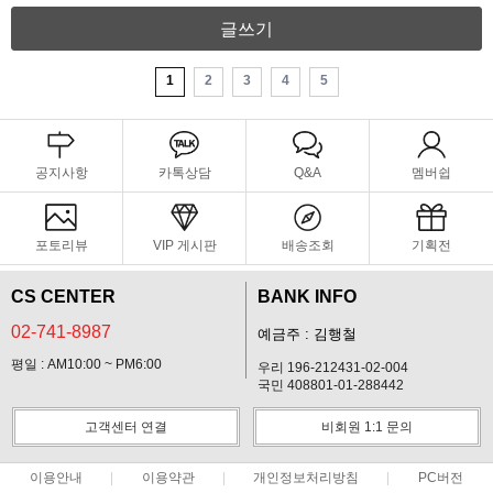
글쓰기
1
2
3
4
5
공지사항
카톡상담
Q&A
멤버쉽
포토리뷰
VIP 게시판
배송조회
기획전
CS CENTER
BANK INFO
02-741-8987
예금주 : 김행철
평일 : AM10:00 ~ PM6:00
우리 196-212431-02-004
국민 408801-01-288442
고객센터 연결
비회원 1:1 문의
이용안내
이용약관
개인정보처리방침
PC버전