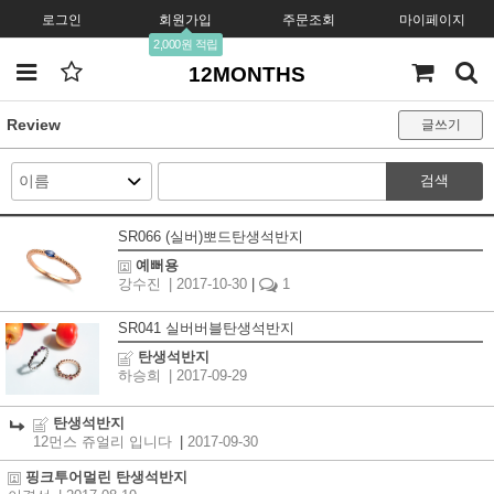
로그인
회원가입
주문조회
마이페이지
2,000원 적립
12MONTHS
Review
글쓰기
검색
SR066 (실버)뽀드탄생석반지
예뻐용
강수진
| 2017-10-30
|
1
SR041 실버버블탄생석반지
탄생석반지
하승희
| 2017-09-29
탄생석반지
12먼스 쥬얼리 입니다
|
2017-09-30
핑크투어멀린 탄생석반지