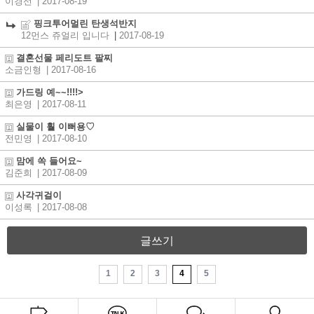
이경선
| 2017-08-19
핑크투어멀린 탄생석반지
12먼스 쥬얼리 입니다
|
2017-08-19
결혼선물 페리도트 팔찌
소금인형
| 2017-08-16
가드링 예~~!!!!>
최은영
| 2017-08-11
실물이 훨 이뻐용♡
전민영
| 2017-08-10
맘에 쏙 들어요~
김준희
| 2017-08-09
사각귀걸이
이성록
| 2017-08-08
글쓰기
1
2
3
4
5