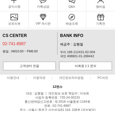
공지사항
카톡상담
Q&A
멤버쉽
포토리뷰
VIP 게시판
배송조회
기획전
CS CENTER
BANK INFO
02-741-8987
예금주 : 김행철
평일 : AM10:00 ~ PM6:00
우리 196-212431-02-004
국민 408801-01-288442
고객센터 연결
비회원 1:1 문의
이용안내
이용약관
개인정보처리방침
PC버전
12먼스
대표 : 김행철 ㅣ 개인정보 보호 책임자 : 이숙희
사업자 등록번호 : 735-24-00233
통신판매업신고번호 : 제 2016-서울종로-1184호
전화 : 02-741-8987
주소 : 서울시 종로구 서순라길81 104, 108호 (금보빌딩)