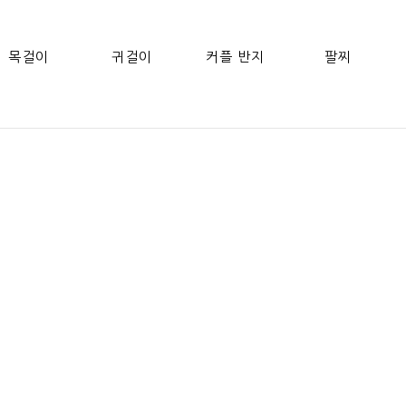
목걸이
귀걸이
커플 반지
팔찌