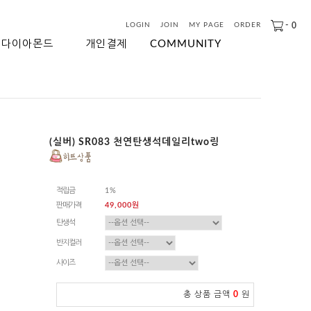
-
0
LOGIN
JOIN
MY PAGE
ORDER
다이아몬드
개인결제
COMMUNITY
(실버) SR083 천연탄생석데일리two링
적립금
1%
판매가격
49,000원
탄생석
반지컬러
사이즈
총 상품 금액
0
원