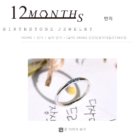
반지
HOME
>
반지
>
실버 반지
> (실버) SR083 천연탄생석데일리TWO링
큰 이미지 보기