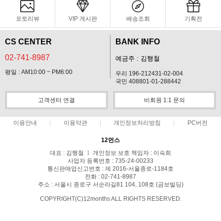
포토리뷰
VIP 게시판
배송조회
기획전
CS CENTER
BANK INFO
02-741-8987
예금주 : 김행철
평일 : AM10:00 ~ PM6:00
우리 196-212431-02-004
국민 408801-01-288442
고객센터 연결
비회원 1:1 문의
이용안내
이용약관
개인정보처리방침
PC버전
12먼스
대표 : 김행철 ㅣ 개인정보 보호 책임자 : 이숙희
사업자 등록번호 : 735-24-00233
통신판매업신고번호 : 제 2016-서울종로-1184호
전화 : 02-741-8987
주소 : 서울시 종로구 서순라길81 104, 108호 (금보빌딩)
COPYRIGHT(C)12months ALL RIGHTS RESERVED.