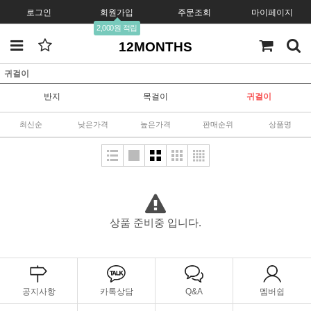
로그인
회원가입
주문조회
마이페이지
2,000원 적립
12MONTHS
귀걸이
반지
목걸이
귀걸이
최신순
낮은가격
높은가격
판매순위
상품명
상품 준비중 입니다.
공지사항
카톡상담
Q&A
멤버쉽